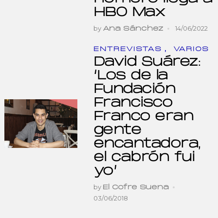
HBO Max
by
14/06/2022
Ana Sánchez
,
ENTREVISTAS
VARIOS
David Suárez:
‘Los de la
Fundación
Francisco
Franco eran
gente
encantadora,
el cabrón fui
yo’
by
El Cofre Suena
03/06/2018