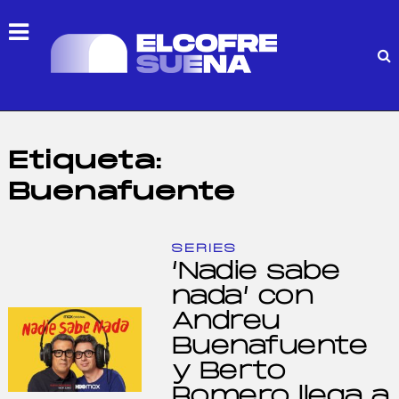
Etiqueta:
Buenafuente
SERIES
‘Nadie sabe
nada’ con
Andreu
Buenafuente
y Berto
Romero llega a