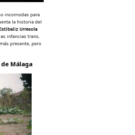
luso incomodas para
enta la historia del
Estibaliz Urresola
as infancias trans.
a más presente, pero
l de Málaga