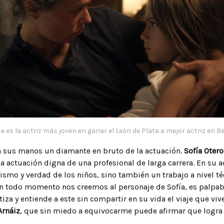
ía es la actriz más joven en ganar el León de Plata a mejor actriz en Be
en sus manos un diamante en bruto de la actuación.
Sofía Otero
a actuación digna de una profesional de larga carrera. En su a
lismo y verdad de los niños, sino también un trabajo a nivel t
 En todo momento nos creemos al personaje de Sofía, es palpa
iza y entiende a este sin compartir en su vida el viaje que viv
Arnáiz
, que sin miedo a equivocarme puede afirmar que logra 