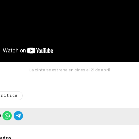
La cinta se estrena en cines el 21 de abril
Critica
nados