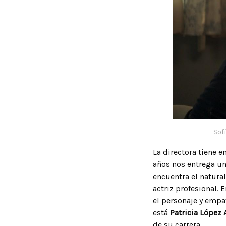
Sof
La directora tiene 
años nos entrega un
encuentra el natura
actriz profesional.
el personaje y empat
está
Patricia López 
de su carrera.