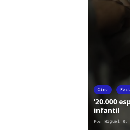
Cine
Fes
‘20.000 es
infantil
Por
Miguel R.