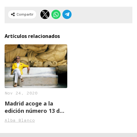
Compartir
Artículos relacionados
Nov 24, 2020
Madrid acoge a la
edición número 13 del
Festival de Cine
Alba Blanco
Italiano