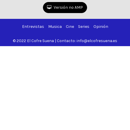
Versión no AMP
Entrevistas
Musica
Cine
Series
Opinión
© 2022 El Cofre Suena | Contacto: info@elcofresuena.es