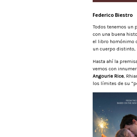
Federico Biestro
Todos tenemos un pl
con una buena histor
el libro homónimo d
un cuerpo distinto, 
Hasta ahí la premisa
vemos con innumerab
Angourie Rice
, Rhi
los límites de su “p