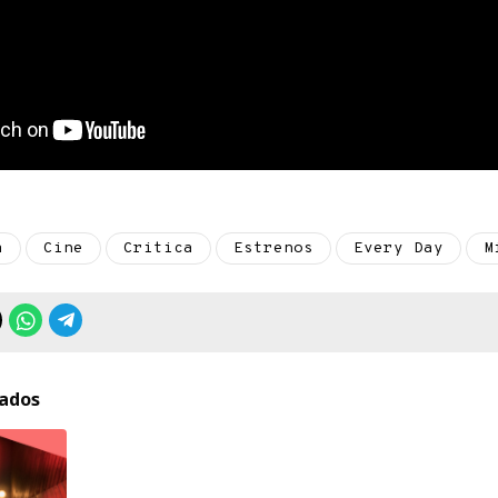
a
Cine
Critica
Estrenos
Every Day
M
nados