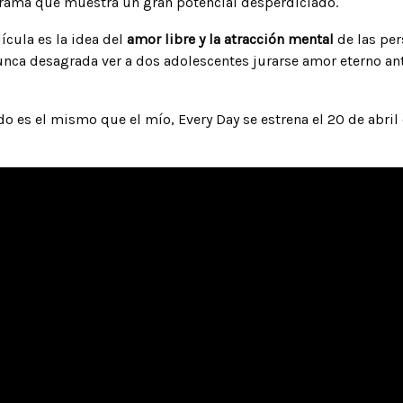
a trama que muestra un gran potencial desperdiciado.
lícula es la idea del
amor libre y la atracción mental
de las per
 nunca desagrada ver a dos adolescentes jurarse amor eterno an
do es el mismo que el mío, Every Day se estrena el 20 de abril 