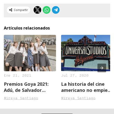
Compartir
Artículos relacionados
Ene 21, 2021
Jul 27, 2020
Premios Goya 2021:
La historia del cine
Adú, de Salvador
americano no empieza
Calvo, como la
en Hollywood
Mireya Santiago
Mireya Santiago
favorita del momento