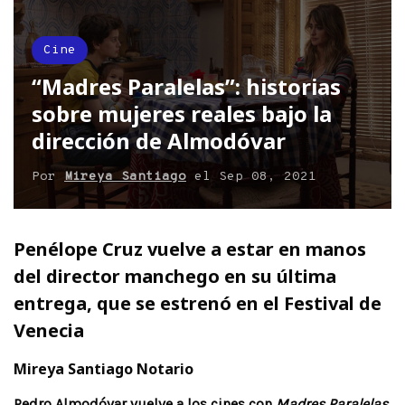
Cine
“Madres Paralelas”: historias
sobre mujeres reales bajo la
dirección de Almodóvar
Por
Mireya Santiago
el
Sep 08, 2021
Penélope Cruz vuelve a estar en manos
del director manchego en su última
entrega, que se estrenó en el Festival de
Venecia
Mireya Santiago Notario
Pedro Almodóvar vuelve a los cines con
Madres Paralelas
,