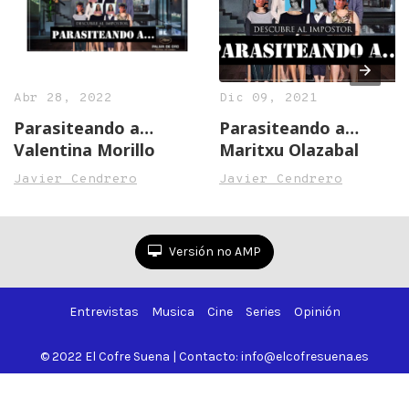
Abr 28, 2022
Dic 09, 2021
Parasiteando a…
Parasiteando a…
Valentina Morillo
Maritxu Olazabal
Javier Cendrero
Javier Cendrero
Versión no AMP
Entrevistas
Musica
Cine
Series
Opinión
© 2022 El Cofre Suena | Contacto: info@elcofresuena.es