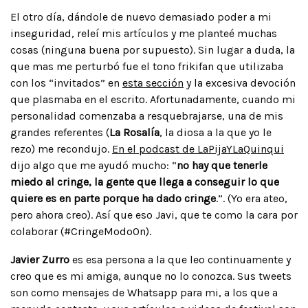
El otro día, dándole de nuevo demasiado poder a mi
inseguridad, releí mis artículos y me planteé muchas
cosas (ninguna buena por supuesto). Sin lugar a duda, la
que mas me perturbó fue el tono frikifan que utilizaba
con los “invitados” en
esta sección
y la excesiva devoción
que plasmaba en el escrito. Afortunadamente, cuando mi
personalidad comenzaba a resquebrajarse, una de mis
grandes referentes (
La Rosalía
, la diosa a la que yo le
rezo) me recondujo.
En el podcast de LaPijaYLaQuinqui
dijo algo que me ayudó mucho: “
no hay que tenerle
miedo al cringe, la gente que llega a conseguir lo que
quiere es en parte porque ha dado cringe
.”. (Yo era ateo,
pero ahora creo). Así que eso Javi, que te como la cara por
colaborar (#CringeModoOn).
Javier Zurro
es esa persona a la que leo continuamente y
creo que es mi amiga, aunque no lo conozca. Sus tweets
son como mensajes de Whatsapp para mi, a los que a