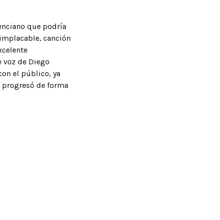
enciano que podría
 implacable, canción
xcelente
e voz de Diego
con el público, ya
n progresó de forma