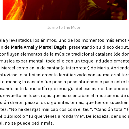
Jump to the Moon
sala y levantados los ánimos, uno de los momentos más emoti
ión de
Maria Arnal y Marcel Bagés
, presentando su disco debut,
 confluyen elementos de la música tradicional catalana (de do
 música experimental; todo ello con un toque indudablemente 
 Marcel como en la de cantar (e interpretar) de Maria. Abriend
stuviese lo suficientemente familiarizado con su material te
o menos; la canción fue poco a poco abriéndose paso entre 
esando ante la melodía que emergía del escenario, tan poder
 envuelto en luces rojas que acrecentaban el misticismo de s
ión dieron paso a los siguientes temas, que fueron sucedién
tez: “No he desitjat mai cap cos com el teu”, “Canción total” 
el público) o “Tú que vienes a rondarme”. Delicadeza, denuncia
l; no se puede pedir más.