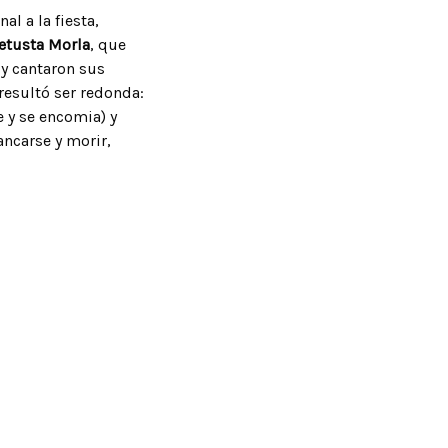
l a la fiesta,
etusta Morla
, que
 y cantaron sus
resultó ser redonda:
e y se encomia) y
ancarse y morir,