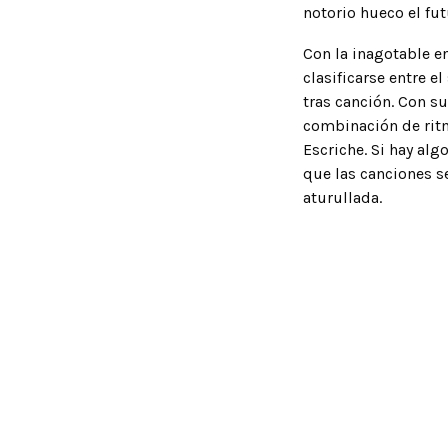
notorio hueco el fu
Con la inagotable en
clasificarse entre e
tras canción. Con s
combinación de ritm
Escriche. Si hay alg
que las canciones s
aturullada.