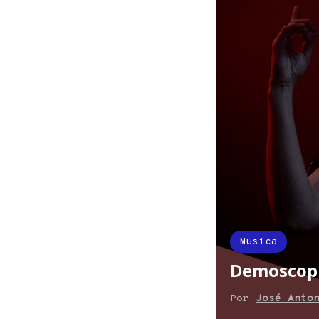
Musica
Demoscopí
Por
José Anto