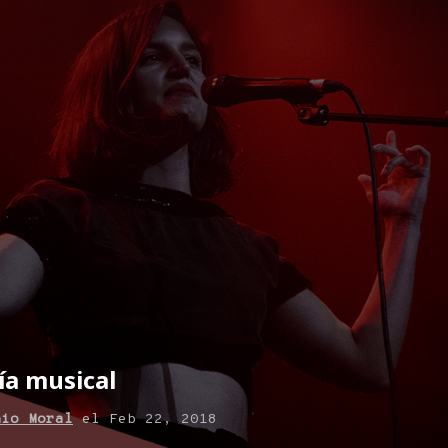
a musical
nio Moral
el
Feb 22, 2018