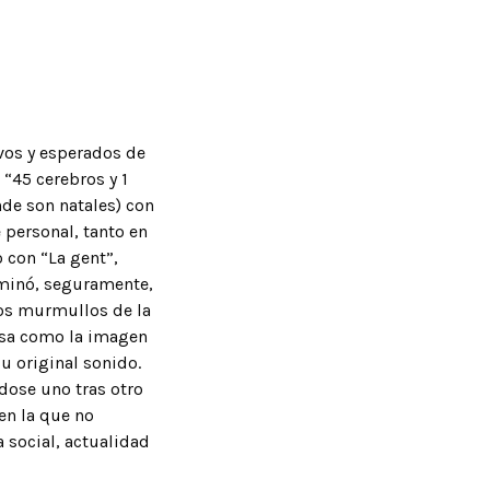
vos y esperados de
 “45 cerebros y 1
nde son natales) con
personal, tanto en
o con “La gent”,
rminó, seguramente,
los murmullos de la
osa como la imagen
u original sonido.
dose uno tras otro
(en la que no
 social, actualidad