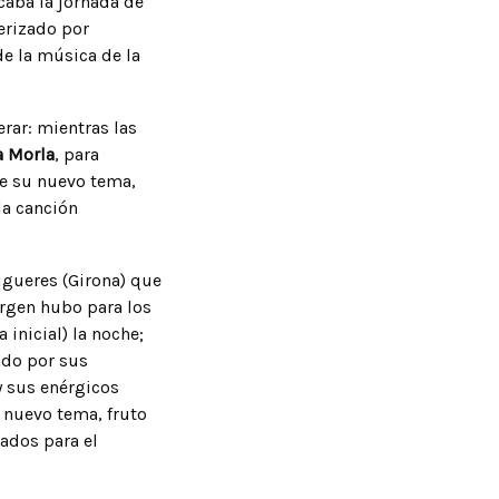
caba la jornada de
erizado por
e la música de la
erar: mientras las
a Morla
, para
de su nuevo tema,
la canción
igueres (Girona) que
argen hubo para los
 inicial) la noche;
ado por sus
y sus enérgicos
 nuevo tema, fruto
mados para el