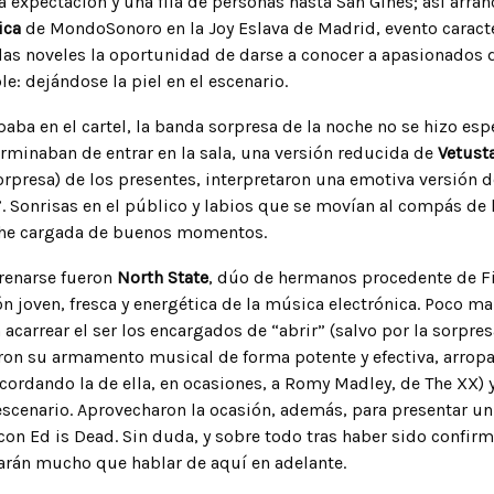
 expectación y una fila de personas hasta San Ginés; así arran
ica
de MondoSonoro en la Joy Eslava de Madrid, evento caract
as noveles la oportunidad de darse a conocer a apasionados d
: dejándose la piel en el escenario.
paba en el cartel, la banda sorpresa de la noche no se hizo esp
rminaban de entrar en la sala, una versión reducida de
Vetust
sorpresa) de los presentes, interpretaron una emotiva versión 
. Sonrisas en el público y labios que se movían al compás de 
che cargada de buenos momentos.
renarse fueron
North State
, dúo de hermanos procedente de F
ón joven, fresca y energética de la música electrónica. Poco m
acarrear el ser los encargados de “abrir” (salvo por la sorpresa
ron su armamento musical de forma potente y efectiva, arrop
cordando la de ella, en ocasiones, a Romy Madley, de The XX) 
scenario. Aprovecharon la ocasión, además, para presentar un
con Ed is Dead. Sin duda, y sobre todo tras haber sido confir
arán mucho que hablar de aquí en adelante.