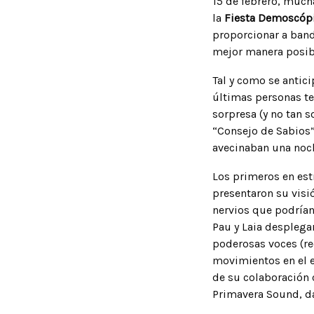
15 de febrero, mucha
la
Fiesta Demoscóp
proporcionar a band
mejor manera posible
Tal y como se antici
últimas personas te
sorpresa (y no tan 
“Consejo de Sabios”
avecinaban una no
Los primeros en est
presentaron su visi
nervios que podrían 
Pau y Laia desplega
poderosas voces (re
movimientos en el e
de su colaboración 
Primavera Sound, d