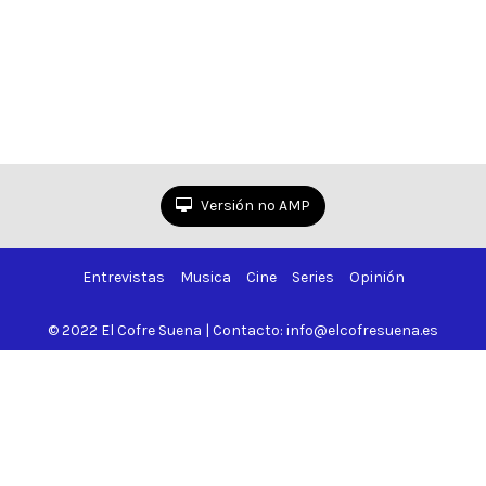
Versión no AMP
Entrevistas
Musica
Cine
Series
Opinión
© 2022 El Cofre Suena | Contacto: info@elcofresuena.es