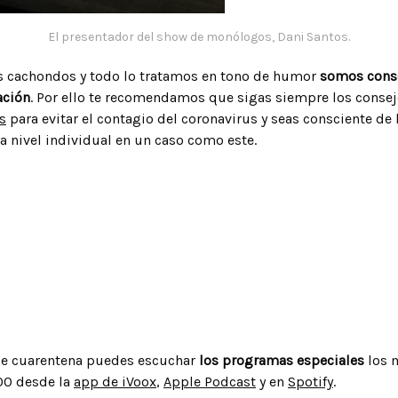
El presentador del show de monólogos, Dani Santos.
cachondos y todo lo tratamos en tono de humor
somos consc
ación
. Por ello te recomendamos que sigas siempre los consej
s
para evitar el contagio del coronavirus y seas consciente de 
a nivel individual en un caso como este.
de cuarentena puedes escuchar
los programas especiales
los 
00 desde la
app de iVoox
,
Apple Podcast
y en
Spotify
.