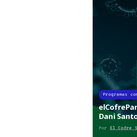
Programas co
elCofrePan
Dani Sant
Por
El Cofre 