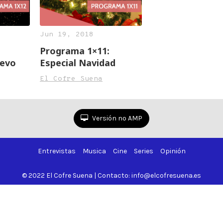
Jun 19, 2018
Programa 1×11:
uevo
Especial Navidad
El Cofre Suena
Versión no AMP
Entrevistas
Musica
Cine
Series
Opinión
© 2022 El Cofre Suena | Contacto: info@elcofresuena.es