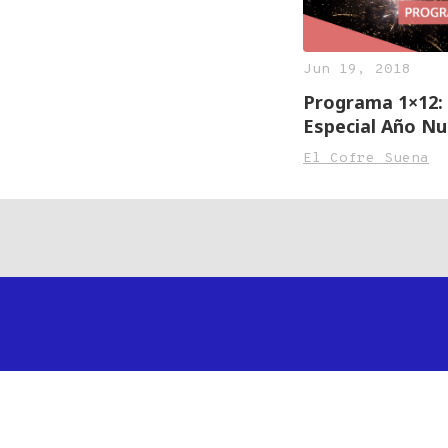
Jun 19, 2018
Programa 1×12:
Especial Año N
El Cofre Suena