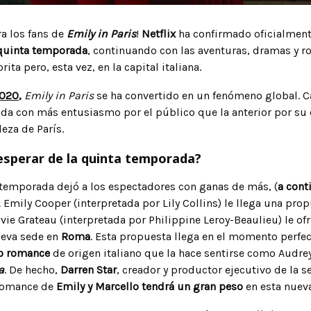
ra los fans de
Emily in Paris
!
Netflix
ha confirmado oficialment
quinta temporada
, continuando con las aventuras, dramas y 
ta pero, esta vez, en la capital italiana.
2020
,
Emily in Paris
se ha convertido en un fenómeno global. 
da con más entusiasmo por el público que la anterior por su
eza de París.
sperar de la quinta temporada?
ta temporada dejó a los espectadores con ganas de más, (
a cont
 A Emily Cooper (interpretada por Lily Collins) le llega una pr
ylvie Grateau (interpretada por Philippine Leroy-Beaulieu) le of
eva sede en
Roma
. Esta propuesta llega en el momento perfec
o romance
de origen italiano que la hace sentirse como Audr
a
. De hecho,
Darren Star
, creador y productor ejecutivo de la se
romance de
Emily y Marcello tendrá un gran peso
en esta nuev