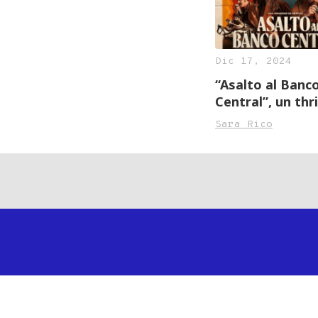
Dic 17, 2024
“Asalto al Banc
Central”, un thri
inspirado en he
Sara Rico
reales