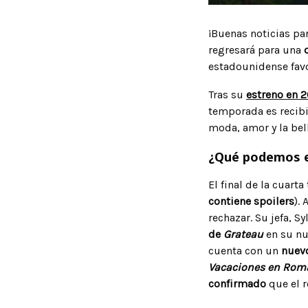
¡Buenas noticias pa
regresará para una
estadounidense favori
Tras su
estreno en 
temporada es recibi
moda, amor y la bell
¿Qué podemos e
El final de la cuar
contiene spoilers
).
rechazar. Su jefa, S
de
Grateau
en su nu
cuenta con un
nuev
Vacaciones en Rom
confirmado
que el 