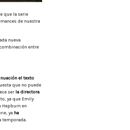
e que la serie
romances de nuestra
Cada nueva
 combinación entre
inuación el texto
opuesta que no puede
rece ser
la directora
to, ya que Emily
ey Hepburn en
rie, ya
ha
a temporada.