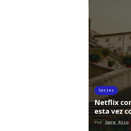
Series
Netflix co
esta vez c
Por
Sara Rico