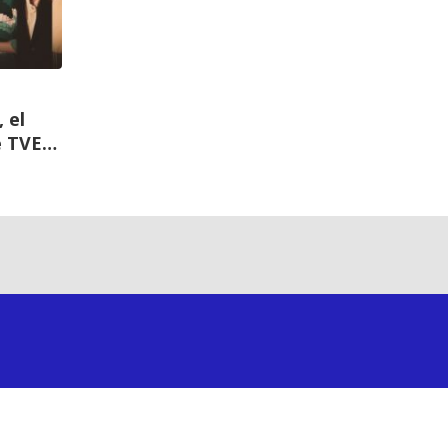
 el
e TVE
atanza