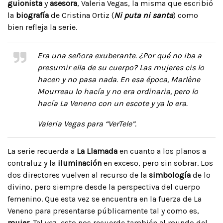
guionista
y
asesora
, Valeria Vegas, la misma que escribió
la
biografía
de Cristina Ortiz (
Ni puta ni santa
) como
bien refleja la serie.
Era una señora exuberante. ¿Por qué no iba a
presumir ella de su cuerpo? Las mujeres cis lo
hacen y no pasa nada. En esa época, Marlène
Mourreau lo hacía y no era ordinaria, pero lo
hacía La Veneno con un escote y ya lo era.
Valeria Vegas para “VerTele”.
La serie recuerda a
La Llamada
en cuanto a los planos a
contraluz y la
iluminación
en exceso, pero sin sobrar. Los
dos directores vuelven al recurso de la
simbología
de lo
divino, pero siempre desde la perspectiva del cuerpo
femenino. Que esta vez se encuentra en la fuerza de La
Veneno para presentarse públicamente tal y como es,
mujer
. Tal vez, esto nos recuerde también al mundo del