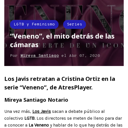
LGTB y Feminismo
Series
“Veneno”, el mito detrás de las
cámaras
Por
Mireya Santiago
el
Abr 07, 2020
Los Javis retratan a Cristina Ortiz en la
serie “Veneno”, de AtresPlayer.
Mireya Santiago Notario
Una vez más,
Los Javis
sacan a debate público al
colectivo
LGTB
. Los directores se meten de lleno para dar
a conocer a
La Veneno
y hablar de lo que hay detrás de las