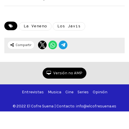
La Veneno
Los Javis
Compartir
Versión no AMP
Entrevistas
Musica
Cine
Series
Opinión
© 2022 El Cofre Suena | Contacto: info@elcofresuena.es