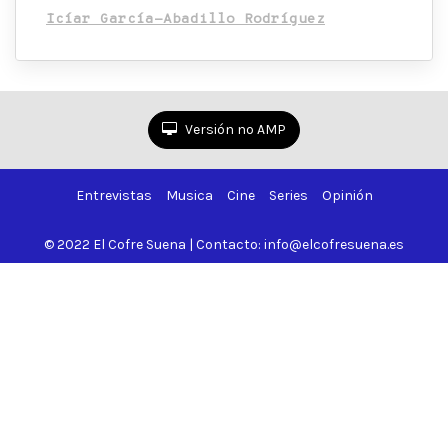
Icíar García-Abadillo Rodríguez
Versión no AMP
Entrevistas
Musica
Cine
Series
Opinión
© 2022 El Cofre Suena | Contacto: info@elcofresuena.es