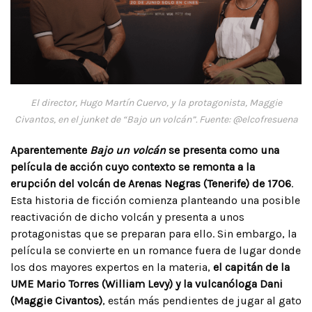
El director, Hugo Martín Cuervo, y la protagonista, Maggie
Civantos, en el junket de “Bajo un volcán”. Fuente: @elcofresuena
Aparentemente
Bajo un volcán
se presenta como una
película de acción cuyo contexto se remonta a la
erupción del volcán de Arenas Negras (Tenerife) de 1706
.
Esta historia de ficción comienza planteando una posible
reactivación de dicho volcán y presenta a unos
protagonistas que se preparan para ello. Sin embargo, la
película se convierte en un romance fuera de lugar donde
los dos mayores expertos en la materia,
el capitán de la
UME Mario Torres (William Levy) y la vulcanóloga Dani
(Maggie Civantos)
, están más pendientes de jugar al gato