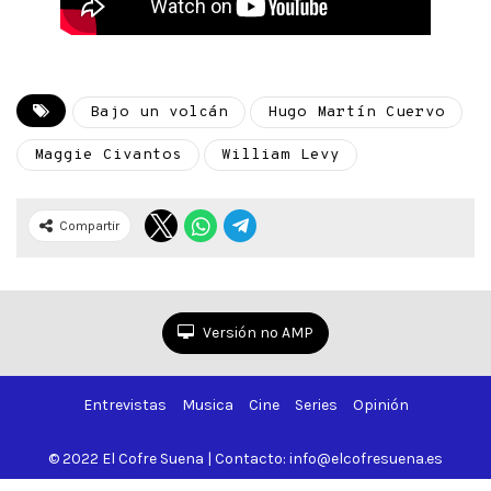
Bajo un volcán
Hugo Martín Cuervo
Maggie Civantos
William Levy
Compartir
Versión no AMP
Entrevistas
Musica
Cine
Series
Opinión
© 2022 El Cofre Suena | Contacto: info@elcofresuena.es