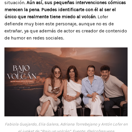
situación.
Aún así, sus pequeñas intervenciones cómicas
merecen la pena
.
Puedes identificarte con él al ser el
único que realmente tiene miedo al volcán
. Lofer
defiende muy bien este personaje, aunque no es de
extrañar, ya que además de actor es creador de contenido
de humor en redes sociales.
Fabiola Guajardo, Elia Galera, Adriana Torrebejano y Antón Lofer en
el junket de “Bajo un volcán”. Fuente: @elcofresuena