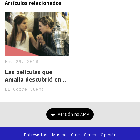
Artículos relacionados
Ene 29, 2018
Las películas que
Amalia descubrió en
2017
El Cofre Suena
Versión no AMP
Entrevistas
Musica
Cine
Series
Opinión