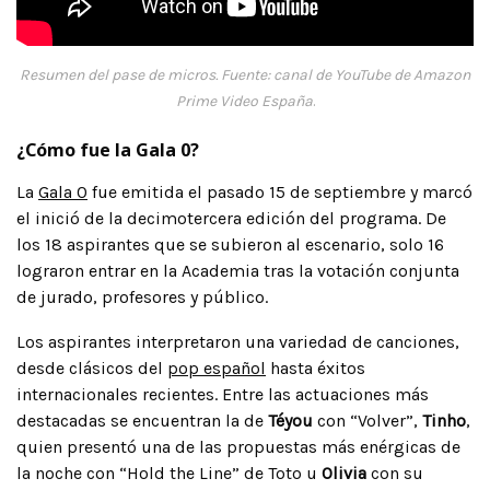
Resumen del pase de micros. Fuente: canal de YouTube de Amazon
Prime Video España
.
¿Cómo fue la Gala 0?
La
Gala 0
fue emitida el pasado 15 de septiembre y marcó
el inició de la decimotercera edición del programa. De
los 18 aspirantes que se subieron al escenario, solo 16
lograron entrar en la Academia tras la votación conjunta
de jurado, profesores y público.
Los aspirantes interpretaron una variedad de canciones,
desde clásicos del
pop español
hasta éxitos
internacionales recientes. Entre las actuaciones más
destacadas se encuentran la de
Téyou
con “Volver”,
Tinho
,
quien presentó una de las propuestas más enérgicas de
la noche con “Hold the Line” de Toto u
Olivia
con su