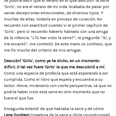
Se podría decir que el verano en el que descubrí la serie
‘Girls’, no era el verano de mi vida. Acababa de pasar por
varias decepciones emocionales, de diversos tipos. Y
muchas de ellas, todavía en proceso de curación. No
recuerdo con exactitud cuando vi el primer capítulo de
‘Girls’, pero si recuerdo haberlo hablado con una amiga
de la infancia. “¿Tú has visto la serie?”, le pregunté. “Sí, y
me encantó”, me contestó. De ante mano os confieso, que
me fío mucho del criterio de mis amigas.
Descubrí ‘Girls’, como ya he dicho, en un momento
difícil. O tal vez fuera ‘Girls’ la que me descubrió a mí
.
Como una especie de profecía que está esperando a ser
cumplida. Como el libro que espera y encuentra a su
lector. Ahora, mirándolo con cierta perspectiva, sé que no
podría haber visto esta serie en otro momento que no
fuera el que fue.
Enseguida entendí de que hablaba la serie y de cómo
Lena Dunham
(creadora de la serie e ídola incondicional)