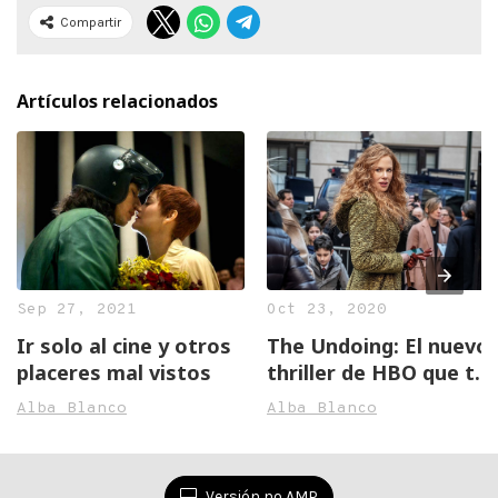
Compartir
Artículos relacionados
Sep 27, 2021
Oct 23, 2020
Ir solo al cine y otros
The Undoing: El nuevo
placeres mal vistos
thriller de HBO que te
dejará sin palabras
Alba Blanco
Alba Blanco
Versión no AMP