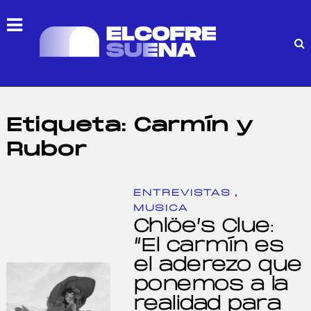
Etiqueta:
Carmín y
Rubor
,
ENTREVISTAS
MUSICA
Chlöe’s Clue:
“El carmín es
el aderezo que
ponemos a la
realidad para