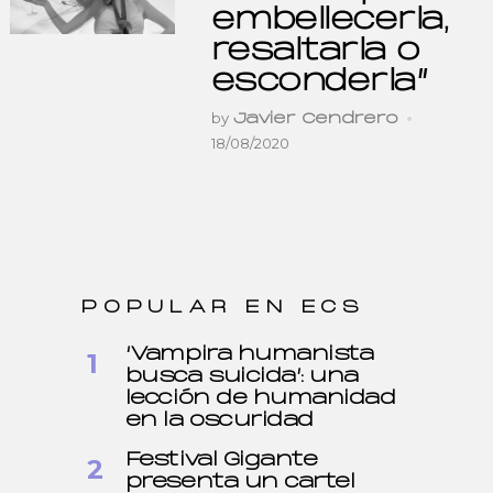
embellecerla,
resaltarla o
esconderla”
by
Javier Cendrero
18/08/2020
POPULAR EN ECS
‘Vampira humanista
busca suicida’: una
lección de humanidad
en la oscuridad
Festival Gigante
presenta un cartel