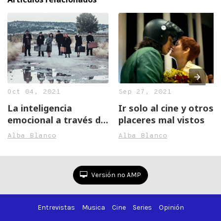
Oct 04, 2021
Sep 27, 2021
La inteligencia
Ir solo al cine y otros
emocional a través de
placeres mal vistos
la cultura
Alba Blanco
Alba Blanco
Versión no AMP
Entrevistas
Musica
Cine
Series
Opinión