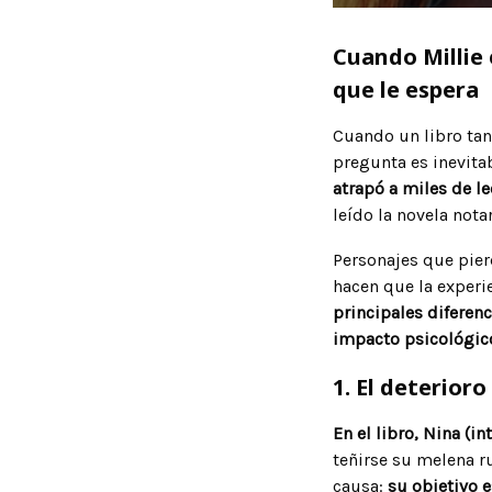
Cuando Millie 
que le espera
Cuando un libro ta
pregunta es inevita
atrapó a miles de l
leído la novela not
Personajes que pie
hacen que la experi
principales diferenc
impacto psicológico
1. El deterioro
En el libro, Nina (
teñirse su melena ru
causa:
su objetivo e