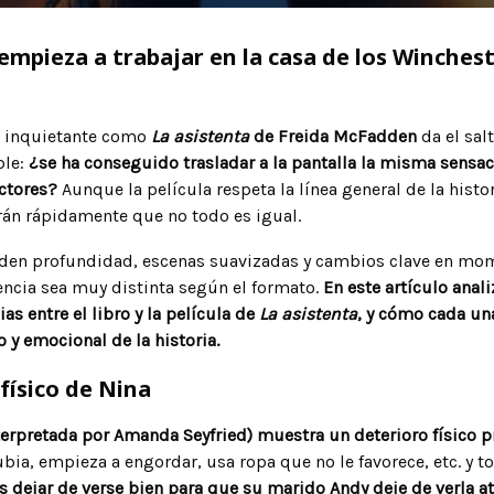
empieza a trabajar en la casa de los Winchest
n inquietante como
La asistenta
de Freida McFadden
da el sal
ble:
¿se ha conseguido trasladar a la pantalla la misma sensa
ectores?
Aunque la película respeta la línea general de la histo
arán rápidamente que no todo es igual.
rden profundidad, escenas suavizadas y cambios clave en mo
encia sea muy distinta según el formato.
En este artículo anal
ias entre el libro y la película de
La asistenta
, y cómo cada una
 y emocional de la historia.
 físico de Nina
interpretada por Amanda Seyfried) muestra un deterioro físico 
bia, empieza a engordar, usa ropa que no le favorece, etc. y t
s dejar de verse bien para que su marido Andy deje de verla at