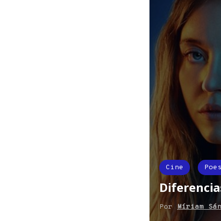
Cine
Poe
Diferencias
Por
Míriam Sá