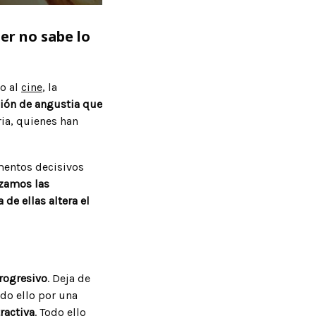
er no sabe lo
to al
cine
, la
ción de angustia que
ria, quienes han
mentos decisivos
izamos las
 de ellas altera el
progresivo
. Deja de
odo ello por una
ractiva
. Todo ello