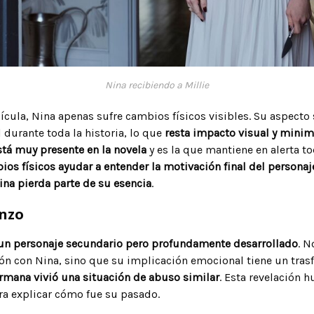
Nina recibiendo a Millie
lícula, Nina apenas sufre cambios físicos visibles. Su aspecto
 durante toda la historia, lo que
resta impacto visual y minim
stá muy presente en la novela
y es la que mantiene en alerta tod
os físicos ayudar a entender la motivación final del personaje
ina pierda parte de su esencia
.
Enzo
un personaje secundario pero profundamente desarrollado
. N
ón con Nina, sino que su implicación emocional tiene un tra
rmana vivió una situación de abuso similar
. Esta revelación 
ara explicar cómo fue su pasado.