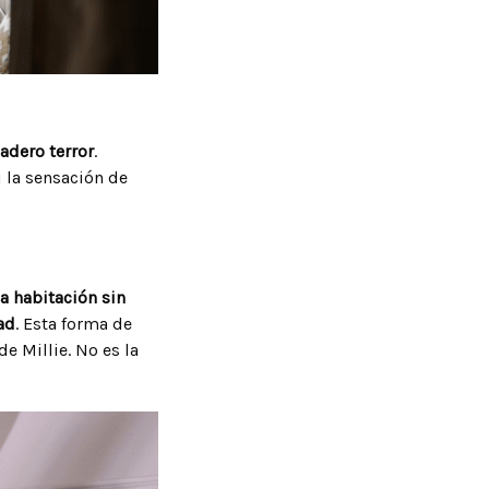
dadero terror
.
 la sensación de
la habitación sin
ad
. Esta forma de
e Millie. No es la