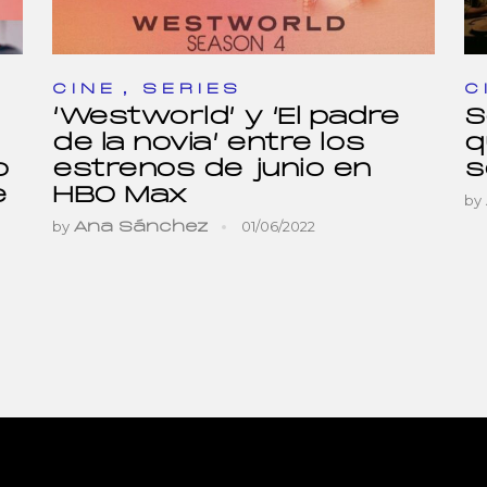
,
CINE
SERIES
C
‘Westworld’ y ‘El padre
S
de la novia’ entre los
q
o
estrenos de junio en
s
e
HBO Max
by
by
01/06/2022
Ana Sánchez