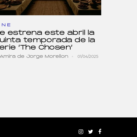
INE
e estrena este abril la
uinta temporada de la
erie ‘The Chosen’
01/04/2025
Amira de Jorge Morellon