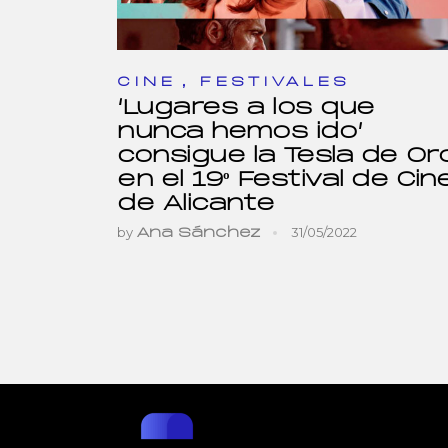
,
CINE
FESTIVALES
‘Lugares a los que
nunca hemos ido’
consigue la Tesla de Or
en el 19º Festival de Cin
de Alicante
by
31/05/2022
Ana Sánchez