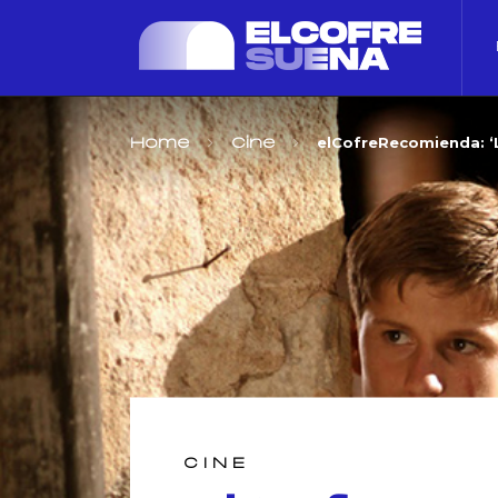
elCofreRecomienda: ‘
Home
Cine
CINE