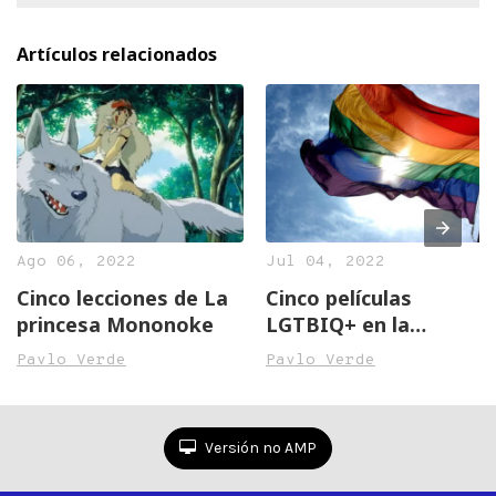
Artículos relacionados
Ago 06, 2022
Jul 04, 2022
Cinco lecciones de La
Cinco películas
princesa Mononoke
LGTBIQ+ en la
semana del Orgullo
Pavlo Verde
Pavlo Verde
Versión no AMP