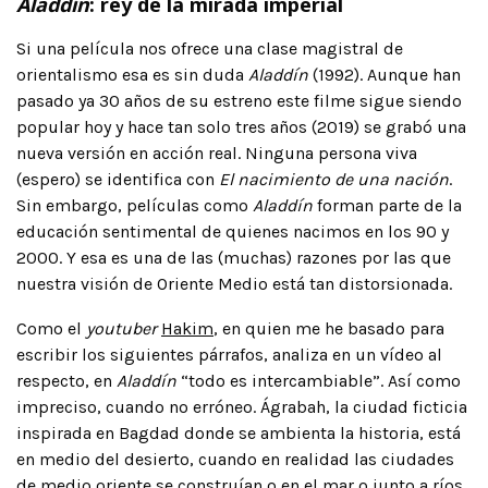
Aladdín
: rey de la mirada imperial
Si una película nos ofrece una clase magistral de
orientalismo esa es sin duda
Aladdín
(1992). Aunque han
pasado ya 30 años de su estreno este filme sigue siendo
popular hoy y hace tan solo tres años (2019) se grabó una
nueva versión en acción real. Ninguna persona viva
(espero) se identifica con
El nacimiento de una nación
.
Sin embargo, películas como
Aladdín
forman parte de la
educación sentimental de quienes nacimos en los 90 y
2000. Y esa es una de las (muchas) razones por las que
nuestra visión de Oriente Medio está tan distorsionada.
Como el
youtuber
Hakim
, en quien me he basado para
escribir los siguientes párrafos, analiza en un vídeo al
respecto, en
Aladdín
“todo es intercambiable”. Así como
impreciso, cuando no erróneo. Ágrabah, la ciudad ficticia
inspirada en Bagdad donde se ambienta la historia, está
en medio del desierto, cuando en realidad las ciudades
de medio oriente se construían o en el mar o junto a ríos.