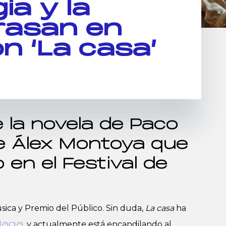
ia y la
rrasan en
n ‘La casa’
 la novela de Paco
 Álex Montoya que
o en el Festival de
sica y Premio del Público. Sin duda,
La casa
ha
, y actualmente está encandilando al
laga