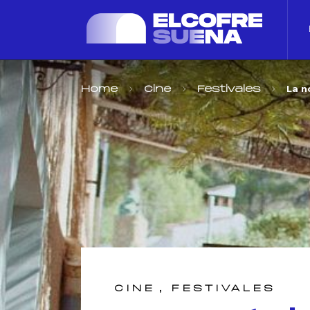
La n
Home
Cine
Festivales
,
CINE
FESTIVALES