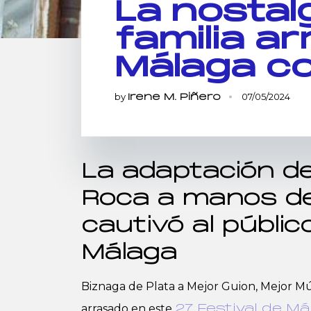
La nostalg
familia a
Málaga co
by
07/05/2024
Irene M. Piñero
La adaptación de
Roca a manos de
cautivó al públic
Málaga
Biznaga de Plata a Mejor Guion, Mejor Mú
arrasado en este
27 Festival de Má