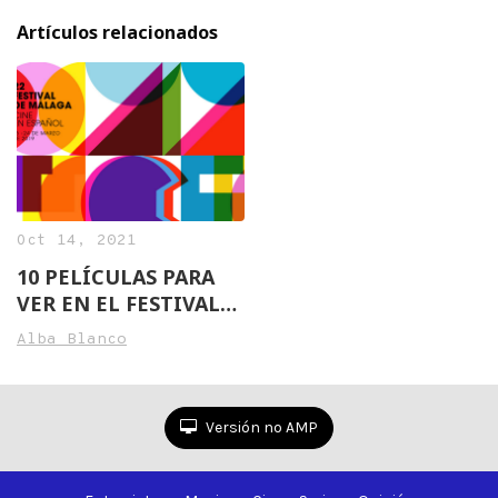
Artículos relacionados
Oct 14, 2021
10 PELÍCULAS PARA
VER EN EL FESTIVAL
DE CINE DE MÁLAGA
Alba Blanco
Versión no AMP