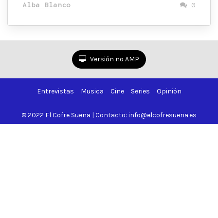
Alba Blanco
0
Versión no AMP
Entrevistas
Musica
Cine
Series
Opinión
© 2022 El Cofre Suena | Contacto: info@elcofresuena.es