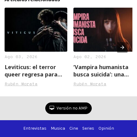
Ago 03, 2026
Ago 02, 2026
Leviticus: el terror
‘Vampira humanista
queer regresa para
busca suicida’: una
castigar a los
lección de humanidad
Rubén Morata
Rubén Morata
piadosos
en la oscuridad
Versión no AMP
Entrevistas
Musica
Cine
Series
Opinión