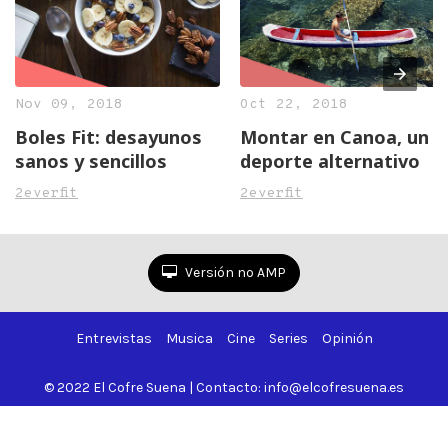
Nov 09, 2018
Oct 22, 2018
Boles Fit: desayunos
Montar en Canoa, un
sanos y sencillos
deporte alternativo
2everfit
2everfit
Versión no AMP
Entrevistas
Musica
Cine
Series
Opinión
© 2022 El Cofre Suena | Contacto: info@elcofresuena.es