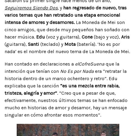
Sacaron su primer single hace menos de un año,
Seguiremos Siendo Dos
,
y
han regresado de nuevo, tras
varios temas que han retratado una etapa emocional
intensa de amores y desamores.
La Moneda de Mei son
cinco amigos, que desde muy pequeños han soñado con
hacer música.
Edu
(voz y guitarra),
Cone
(bajo y voz),
Aris
(guitarra),
Santi
(teclado) y
Mota
(batería). ‘No es por
nada’ es el nombre del nuevo tema de La Moneda de Mei.
Han contado en declaraciones a
elCofreSuena
que la
intención que tenían con
No Es por Nada
era “retratar la
historia dentro de un marco ochentero y retro”. Edu
explicaba que la canción
“es una mezcla entre rabia,
tristeza, alegría y amor”
. “Creo que a pesar de que,
efectivamente, nuestros últimos temas se han enfocado
mucho en historias de amor y desamor, hay un mensaje
singular en cómo afrontar esos momentos”.