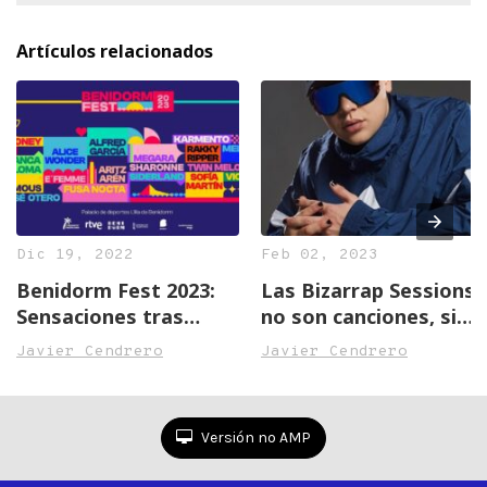
Artículos relacionados
Dic 19, 2022
Feb 02, 2023
Benidorm Fest 2023:
Las Bizarrap Sessions
Sensaciones tras
no son canciones, sino
primera escucha,
eventos
Javier Cendrero
Javier Cendrero
canción a canción
Versión no AMP