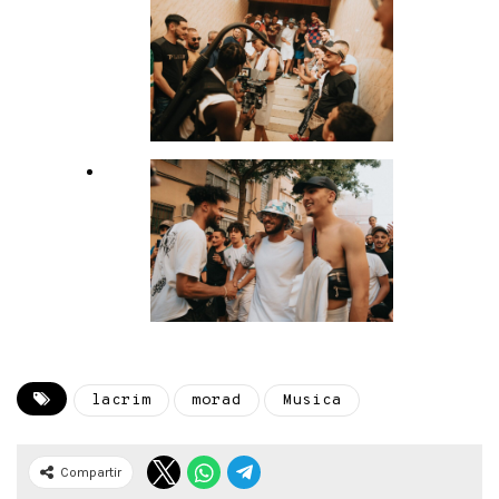
lacrim
morad
Musica
Compartir