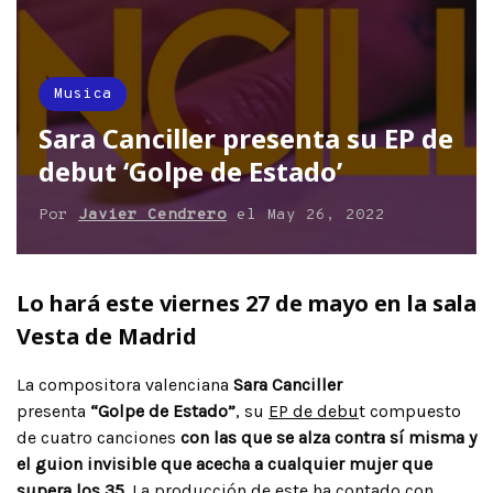
Musica
Sara Canciller presenta su EP de
debut ‘Golpe de Estado’
Por
Javier Cendrero
el
May 26, 2022
Lo hará este viernes 27 de mayo en la sala
Vesta de Madrid
La compositora valenciana
Sara Canciller
presenta
“Golpe de Estado”
, su
EP de debu
t compuesto
de cuatro canciones
con las que se alza contra sí misma y
el guion invisible que acecha a cualquier mujer que
supera los 35.
La producción de este ha contado con