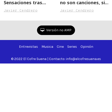
Sensaciones tras
no son canciones, sino
primera escucha,
eventos
Javier Cendrero
Javier Cendrero
canción a canción
Versión no AMP
Entrevistas
Musica
Cine
Series
Opinión
© 2022 El Cofre Suena | Contacto: info@elcofresuena.es