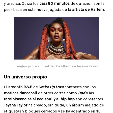
y precisa. Quizá los
casi 80 minutos
de duración son la
peor baza en esta nueva jugada de
la artista de Harlem
.
Imagen promocional de The Album de Teyana Taylor
Un universo propio
El
smooth R&B
de
Wake Up Love
contrasta con los
matices dancehall
de otros cortes como
Bad
y las
reminiscencias al neo soul y al hip hop
son constantes.
Teyana Taylor
ha creado, sin duda, un álbum alejado de
etiquetas y bloques cerrados y se ha adentrado en
su