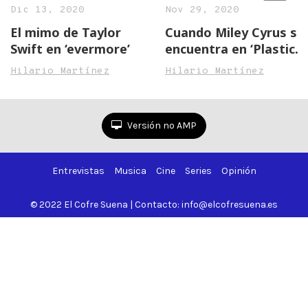
Dic 13, 2020
Nov 29, 2020
El mimo de Taylor
Cuando Miley Cyrus se
Swift en ‘evermore’
encuentra en ‘Plastic
Hearts’
Hilario Martínez
Hilario Martínez
Versión no AMP
Entrevistas
Musica
Cine
Series
Opinión
© 2022 El Cofre Suena | Contacto: info@elcofresuena.es