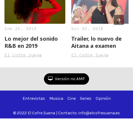
Ene 26, 2019
Dic 02, 2018
Lo mejor del sonido
Trailer, lo nuevo de
R&B en 2019
Aitana a examen
El Cofre Suena
El Cofre Suena
Versión no AMP
Entrevistas
Musica
Cine
Series
Opinión
© 2022 El Cofre Suena | Contacto: info@elcofresuena.es