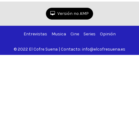
de música
Versión no AMP
Entrevistas
Musica
Cine
Series
Opinión
© 2022 El Cofre Suena | Contacto: info@elcofresuena.es