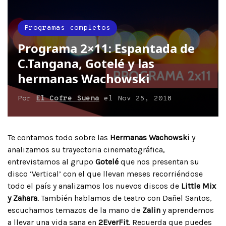
Programas completos
Programa 2×11: Espantada de
C.Tangana, Gotelé y las
hermanas Wachowski
Por
El Cofre Suena
el
Nov 25, 2018
Te contamos todo sobre las
Hermanas Wachowski
y
analizamos su trayectoria cinematográfica,
entrevistamos al grupo
Gotelé
que nos presentan su
disco ‘Vertical’ con el que llevan meses recorriéndose
todo el país y analizamos los nuevos discos de
Little Mix
y Zahara
. También hablamos de teatro con Dañel Santos,
escuchamos temazos de la mano de
Zalin
y aprendemos
a llevar una vida sana en
2EverFit
. Recuerda que puedes