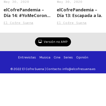
May 30, 2020
May 30, 2020
elCofrePandemia –
elCofrePandemia –
Día 14: #YoMeCorono
Día 13: Escapada a la
con Playa Cuberris y
playa en cuarentena
El Cofre Suena
El Cofre Suena
‘Algo Especial’
Versión no AMP
Entrevistas
Musica
Cine
Series
Opinión
© 2022 El Cofre Suena | Contacto: info@elcofresuena.es