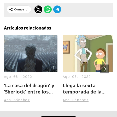
Compartir
Artículos relacionados
Ago 08, 2022
Ago 08, 2022
‘La casa del dragón’ y
Llega la sexta
‘Sherlock’ entre los
temporada de la
estrenos de agosto
aclamada serie, ‘Rick y
Ana Sánchez
Ana Sánchez
en HBO Max
Morty’