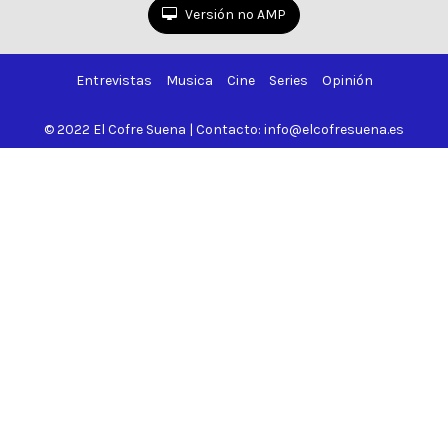
Versión no AMP
Entrevistas
Musica
Cine
Series
Opinión
© 2022 El Cofre Suena | Contacto: info@elcofresuena.es