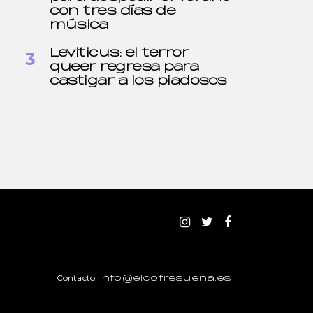
con tres días de
música
Leviticus: el terror
queer regresa para
castigar a los piadosos
Contacto:
info@elcofresuena.es