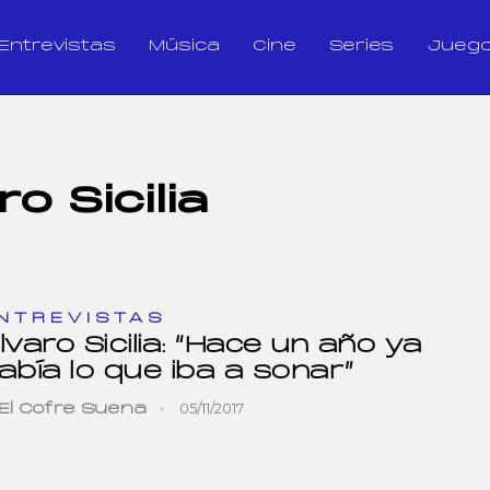
Entrevistas
Música
Cine
Series
Jueg
ro Sicilia
NTREVISTAS
lvaro Sicilia: “Hace un año ya
abía lo que iba a sonar”
05/11/2017
El Cofre Suena