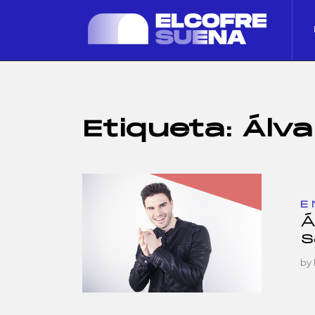
Etiqueta:
Álva
E
Á
s
by