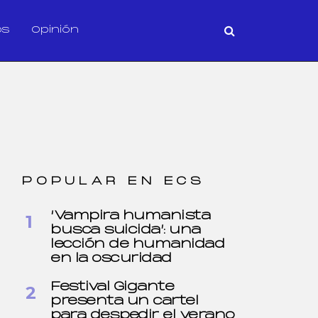
os
Opinión
POPULAR EN ECS
‘Vampira humanista
busca suicida’: una
lección de humanidad
en la oscuridad
Festival Gigante
presenta un cartel
para despedir el verano