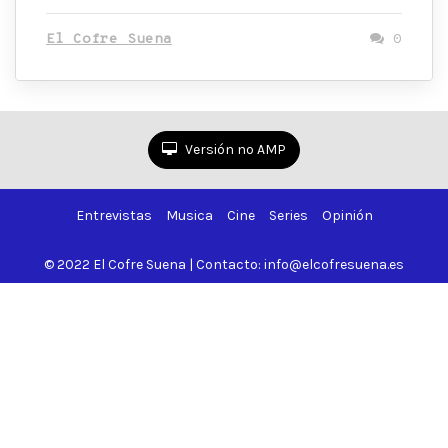
El Cofre Suena
0
Versión no AMP
Entrevistas
Musica
Cine
Series
Opinión
© 2022 El Cofre Suena | Contacto: info@elcofresuena.es