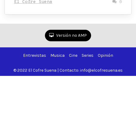
El Cofre Suena
0
Versión no AMP
Entrevistas
Musica
Cine
Series
Opinión
© 2022 El Cofre Suena | Contacto: info@elcofresuena.es