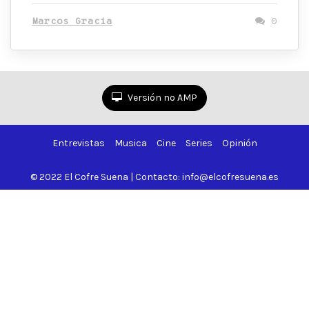
Marcos Gracia
0
Versión no AMP
Entrevistas
Musica
Cine
Series
Opinión
© 2022 El Cofre Suena | Contacto: info@elcofresuena.es