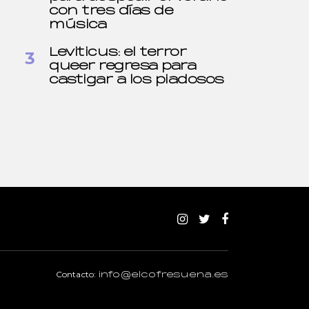
con tres días de
música
Leviticus: el terror
queer regresa para
castigar a los piadosos
Contacto:
info@elcofresuena.es