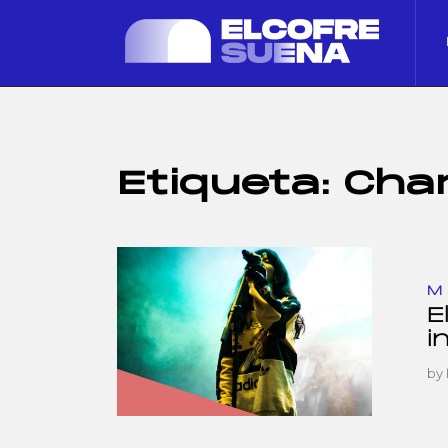
Etiqueta:
Char
M
E
i
by