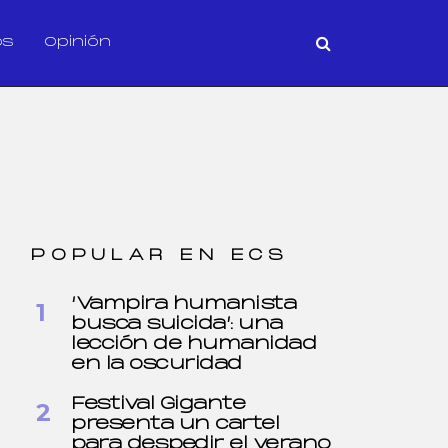
os
Opinión
POPULAR EN ECS
‘Vampira humanista
busca suicida’: una
lección de humanidad
en la oscuridad
Festival Gigante
presenta un cartel
para despedir el verano