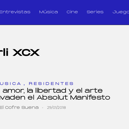
Entrevistas
Música
Cine
Series
Jueg
li XCX
,
USICA
RESIDENTES
l amor, la libertad y el arte
nvaden el Absolut Manifesto
29/01/2018
El Cofre Suena