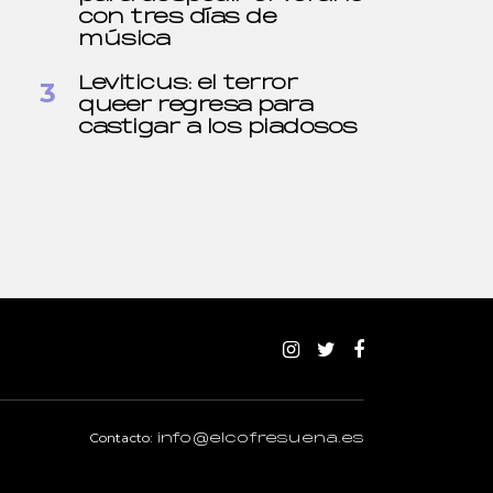
con tres días de
música
Leviticus: el terror
queer regresa para
castigar a los piadosos
Contacto:
info@elcofresuena.es