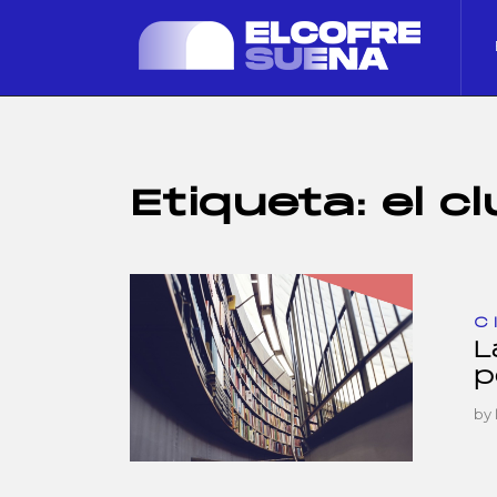
Etiqueta:
el c
C
L
p
by