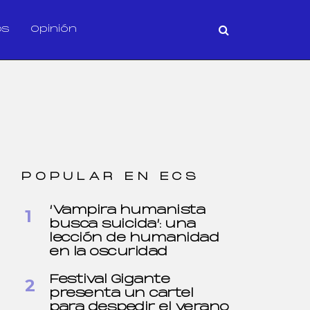
os
Opinión
POPULAR EN ECS
‘Vampira humanista
busca suicida’: una
lección de humanidad
en la oscuridad
Festival Gigante
presenta un cartel
para despedir el verano