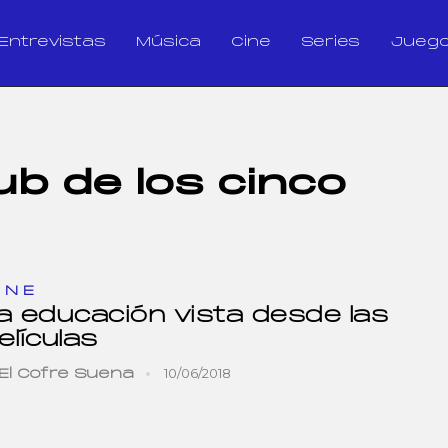
Entrevistas
Música
Cine
Series
Jueg
lub de los cinco
INE
a educación vista desde las
elículas
10/06/2018
El Cofre Suena