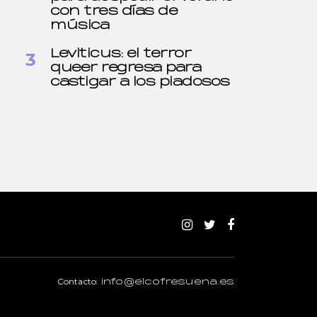
con tres días de
música
Leviticus: el terror
queer regresa para
castigar a los piadosos
Contacto:
info@elcofresuena.es