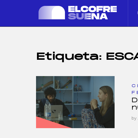
Etiqueta:
ESC
C
F
D
n
by