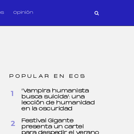
os
Opinión
POPULAR EN ECS
‘Vampira humanista
busca suicida’: una
lección de humanidad
en la oscuridad
Festival Gigante
presenta un cartel
para despedir el verano