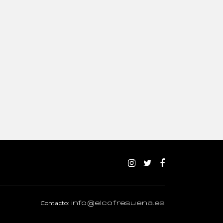
Contacto:
info@elcofresuena.es