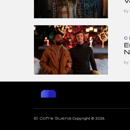
v
by
C
E
N
by
Copyright © 2026.
El Cofre Suena