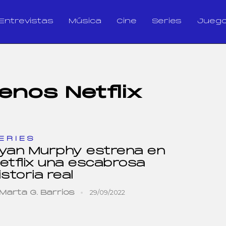
Entrevistas
Música
Cine
Series
Jueg
enos Netflix
ERIES
yan Murphy estrena en
etflix una escabrosa
istoria real
29/09/2022
Marta G. Barrios