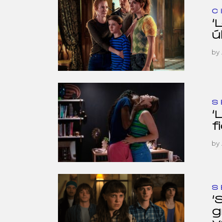
C
‘
ú
by
S
‘
f
by
S
‘
g