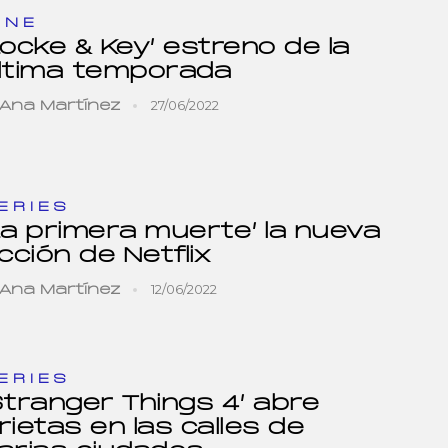
INE
Locke & Key’ estreno de la
ltima temporada
27/06/2022
Ana Martínez
ERIES
La primera muerte’ la nueva
icción de Netflix
12/06/2022
Ana Martínez
ERIES
Stranger Things 4’ abre
rietas en las calles de