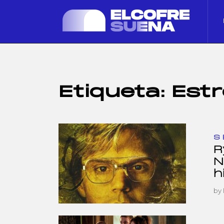
Etiqueta:
Estr
S
R
N
h
by