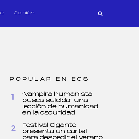
os
Opinión
POPULAR EN ECS
‘Vampira humanista
busca suicida’: una
lección de humanidad
en la oscuridad
Festival Gigante
presenta un cartel
para despedir el verano