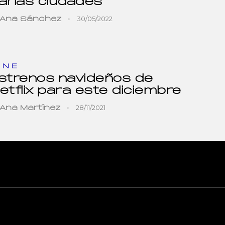
arias ciudades
30/05/2022
Ana Sánchez
INE
strenos navideños de
etflix para este diciembre
28/11/2021
Ana Martínez