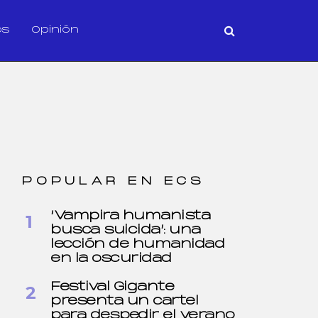
os
Opinión
POPULAR EN ECS
‘Vampira humanista
busca suicida’: una
lección de humanidad
en la oscuridad
Festival Gigante
presenta un cartel
para despedir el verano