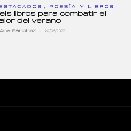
,
ESTACADOS
POESÍA Y LIBROS
eis libros para combatir el
alor del verano
20/05/2022
Ana Sánchez