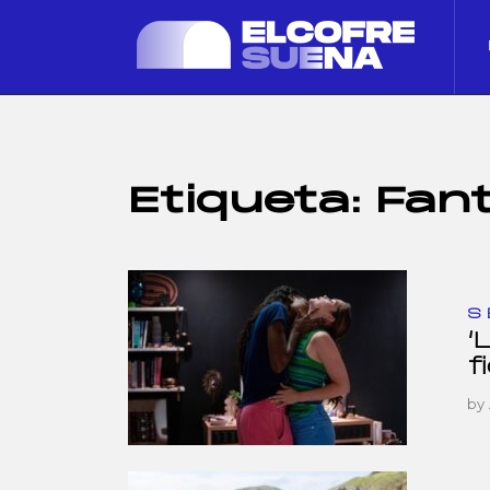
Etiqueta:
Fant
S
‘
f
by