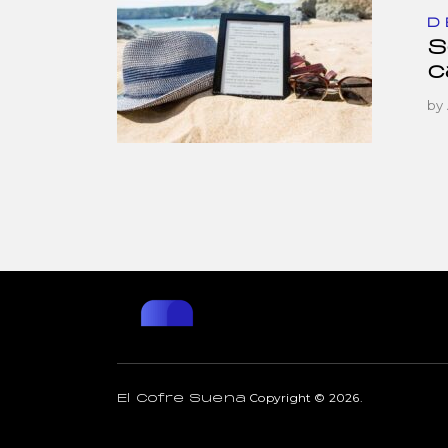
D
S
c
by
Copyright © 2026.
El Cofre Suena