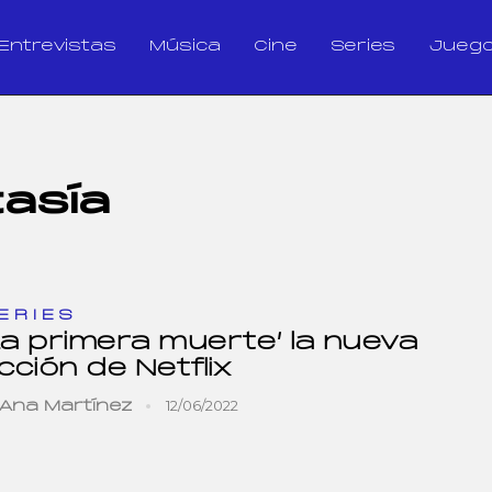
Entrevistas
Música
Cine
Series
Jueg
asía
ERIES
La primera muerte’ la nueva
icción de Netflix
12/06/2022
Ana Martínez