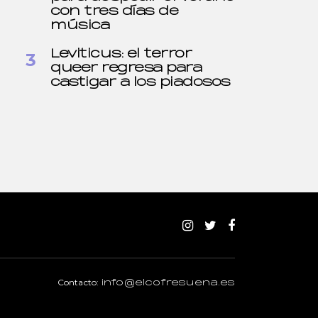
con tres días de
música
Leviticus: el terror
queer regresa para
castigar a los piadosos
Contacto:
info@elcofresuena.es