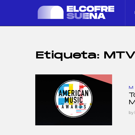
Etiqueta:
MT
M
T
M
by