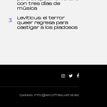
con tres días de
música
Leviticus: el terror
queer regresa para
castigar a los piadosos
Contacto:
info@elcofresuena.es