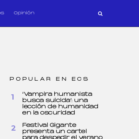
os
Opinión
POPULAR EN ECS
‘Vampira humanista
busca suicida’: una
lección de humanidad
en la oscuridad
Festival Gigante
presenta un cartel
para despedir el verano