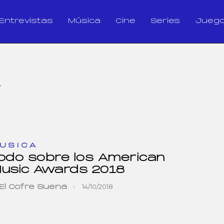
Entrevistas
Música
Cine
Series
Jueg
V
USICA
odo sobre los American
usic Awards 2018
14/10/2018
El Cofre Suena