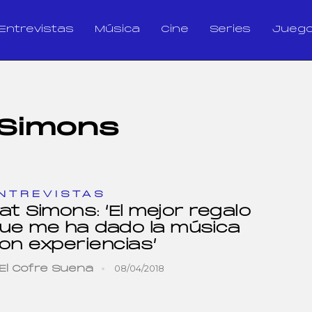
Entrevistas
Música
Cine
Series
Jueg
 Simons
NTREVISTAS
at Simons: ‘El mejor regalo
ue me ha dado la música
on experiencias’
08/04/2018
El Cofre Suena