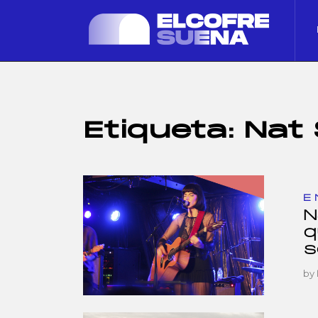
Etiqueta:
Nat
E
N
q
s
by