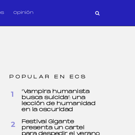
os
Opinión
POPULAR EN ECS
‘Vampira humanista
busca suicida’: una
lección de humanidad
en la oscuridad
Festival Gigante
presenta un cartel
para despedir el verano