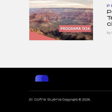
P
P
T
c
by
Copyright © 2026.
El Cofre Suena