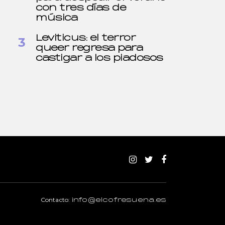
con tres días de
música
Leviticus: el terror
queer regresa para
castigar a los piadosos
Contacto:
info@elcofresuena.es