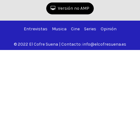
Versión no AMP
Entrevistas
Musica
Cine
Series
Opinión
© 2022 El Cofre Suena | Contacto: info@elcofresuena.es