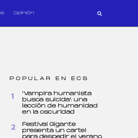
os
Opinión
POPULAR EN ECS
‘Vampira humanista
busca suicida’: una
lección de humanidad
en la oscuridad
Festival Gigante
presenta un cartel
para despedir el verano