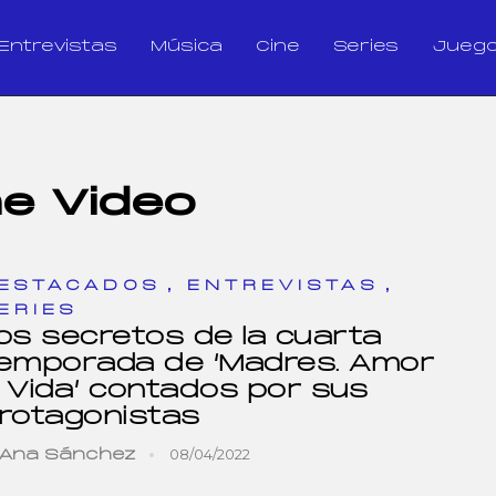
Entrevistas
Música
Cine
Series
Jueg
e Video
,
,
ESTACADOS
ENTREVISTAS
ERIES
os secretos de la cuarta
emporada de ‘Madres. Amor
 Vida’ contados por sus
rotagonistas
08/04/2022
Ana Sánchez