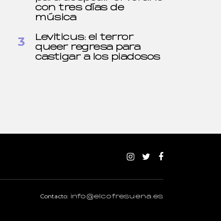
con tres días de
música
Leviticus: el terror
queer regresa para
castigar a los piadosos
Contacto:
info@elcofresuena.es