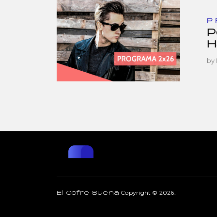
P
P
H
by
Copyright © 2026.
El Cofre Suena