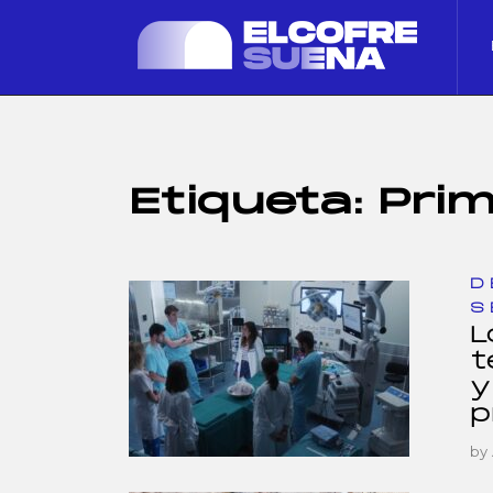
Etiqueta:
Prim
D
S
L
t
y
p
by