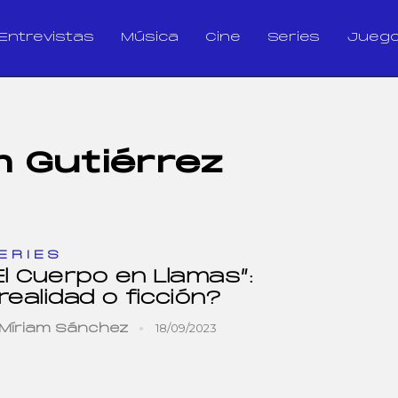
Entrevistas
Música
Cine
Series
Jueg
 Gutiérrez
ERIES
El Cuerpo en Llamas”:
realidad o ficción?
18/09/2023
Míriam Sánchez