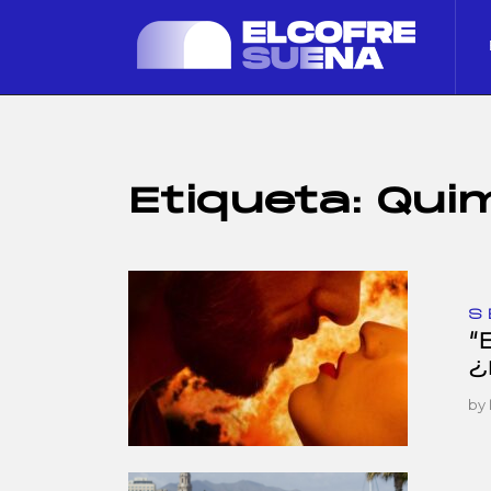
Etiqueta:
Quim
S
“
¿
by