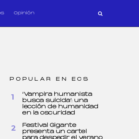
os
Opinión
POPULAR EN ECS
‘Vampira humanista
busca suicida’: una
lección de humanidad
en la oscuridad
Festival Gigante
presenta un cartel
para despedir el verano