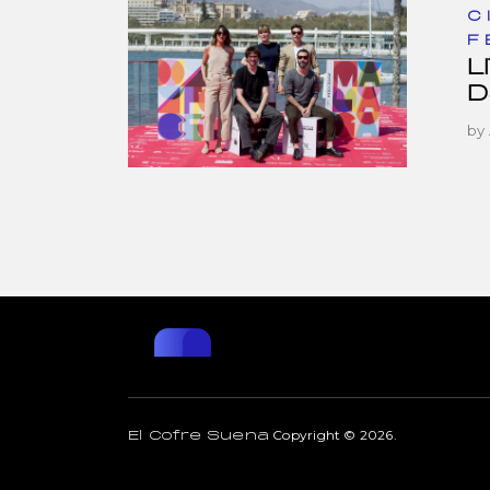
C
F
L
D
by
Copyright © 2026.
El Cofre Suena