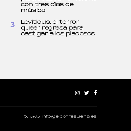
con tres días de
música
Leviticus: el terror
queer regresa para
castigar a los piadosos
Contacto:
info@elcofresuena.es