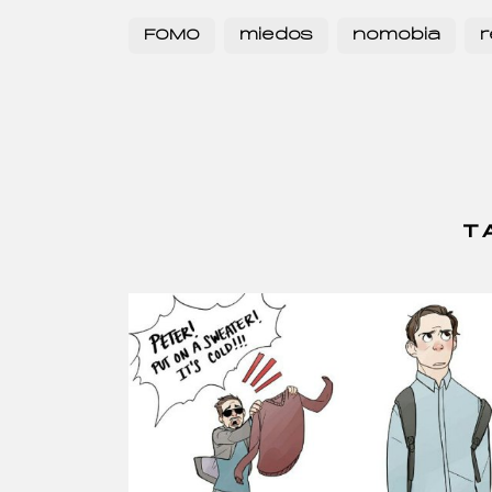
FOMO
miedos
nomobia
r
T