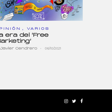
,
PINIÓN
VARIOS
a era del ‘Free
arketing’
06/10/2021
Javier Cendrero