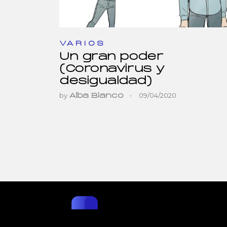
VARIOS
Un gran poder
(Coronavirus y
desigualdad)
by
09/04/2020
Alba Blanco