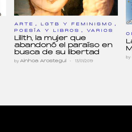
,
,
ARTE
LGTB Y FEMINISMO
,
POESÍA Y LIBROS
VARIOS
O
Lilith, la mujer que
L
abandonó el paraíso en
M
busca de su libertad
by
by
13/01/2019
Ainhoa Arostegui